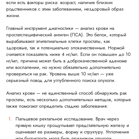
если есть факторы риска: возраст, наличие близких
родственников с этим заболеванием, нездоровый образ
жизни.
Главный инструмент диагностики — анализ крови на
простатспецифический антиген (ПСА). Это белок, который
вырабатывают эпителиальные клетки простаты, как
здоровые, так и потенциально злокачественные. Нормой
считается показатель ниже 4 нг/мл. Если он повышен до 10
нг/мл, причина может быть в доброкачественной аденоме
или воспалении, но нужно обязательно дополнительно
провериться на рак. Уровень выше 10 нг/мл — уже
серьезный повод для углубленного поиска опухоли.
Анализ крови — не единственный способ обнаружить рак
простаты, есть несколько дополнительных методов, которые
также помогают определить стадию заболевания:
Пальцевое ректальное исследование. Врач через
прямую кишку прощупывает предстательную железу и
оценивает ее размеры, форму и структуру. Уплотнения
или бугристость могут быть признаком опухоли.