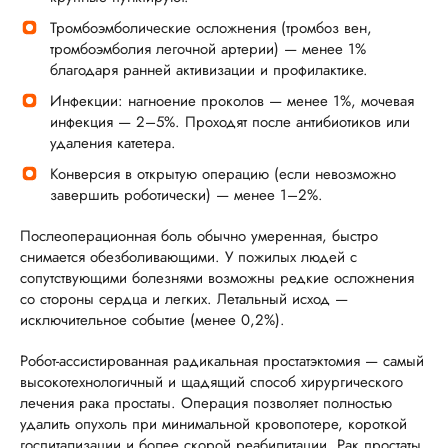
Тромбоэмболические осложнения (тромбоз вен,
тромбоэмболия легочной артерии) — менее 1%
благодаря ранней активизации и профилактике.
Инфекции: нагноение проколов — менее 1%, мочевая
инфекция — 2–5%. Проходят после антибиотиков или
удаления катетера.
Конверсия в открытую операцию (если невозможно
завершить роботически) — менее 1–2%.
Послеоперационная боль обычно умеренная, быстро
снимается обезболивающими. У пожилых людей с
сопутствующими болезнями возможны редкие осложнения
со стороны сердца и легких. Летальный исход —
исключительное событие (менее 0,2%).
Робот-ассистированная радикальная простатэктомия — самый
высокотехнологичный и щадящий способ хирургического
лечения рака простаты. Операция позволяет полностью
удалить опухоль при минимальной кровопотере, короткой
госпитализации и более скорой реабилитации. Рак простаты