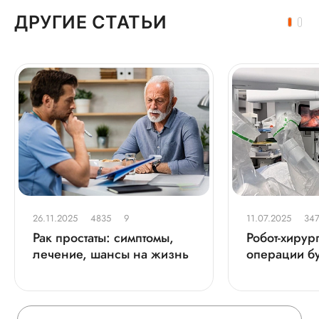
ДРУГИЕ СТАТЬИ
26.11.2025
4835
9
11.07.2025
34
Рак простаты: симптомы,
Робот-хирург
лечение, шансы на жизнь
операции б
Москве и Н