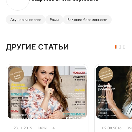
Акушер-гинеколог
Роды
Ведение беременности
ДРУГИЕ СТАТЬИ
23.11.2016
13656
4
02.08.2016
36