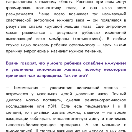
направлению к глазному яблоку. Ресницы при этом могут
травмировать конъюнктиву глаза, и она из-за этого
раздражается. Чаще всего возникает так называемый
спастической энтропион нижнего века – он появляется в
результате спазма круговой мышцы глаза. Еще энтропион
может развиваться в результате рубцовых изменений
выстилающей веко мембраны (конъюнктивы). В любом
случае надо показать ребенка офтальмологу – врач выявит
причину энтропиона и назначит нужное лечение.
Врачи говорят, что у моего ребенка ослаблен иммунитет
и увеличена вилочковая железа, поэтому некоторые
прививки нам запрещены. Так ли это?
– Тимомегалия – увеличение вилочковой железы –
встречается у маленьких детей довольно часто. Точный
диагноз можно поставить, сделав рентгенографическое
исследование или УЗИ. Если есть тимомегалия I и II
степени, то прививки делать можно, главное – на время
вакцинации соблюдать гипоаллергенную диету и принимать
гипосенсибилизирующие препараты. А вот малышам с
тимомегалией III степени вакцинацию не делают, у них есть