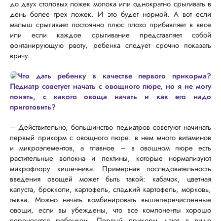
до двух столовых ложек молока или однократно срыгивать в
день более трех ложек. И это будет нормой. А вот если
малыш срыгивает постоянно плюс плохо прибавляет в весе
или если каждое срыгивание представляет собой
фонтанирующую рвоту, ребенка следует срочно показать
врачу.
Что дать ребенку в качестве первого прикорма?
Педиатр советует начать с овощного пюре, но я не могу
понять, с какого овоща начать и как его надо
приготовить?
– Действительно, большинство педиатров советуют начинать
первый прикорм с овощного пюре: в нем много витаминов
и микроэлементов, а главное – в овощном пюре есть
растительные волокна и пек­тины, которые нормализуют
микро­флору кишечника. Примерная по­следовательность
введения овощей может быть такой: кабачок, цветная
капуста, брокколи, картофель, сладкий картофель, морковь,
тыква. Можно начать комбинировать выше­перечисленные
овощи, если вы убежде­ны, что все компоненты хорошо
перено­сятся ребенком. Первый прикорм дают в виде