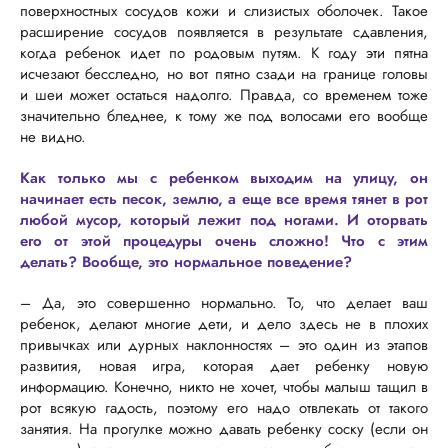
поверхностных сосудов кожи и слизистых оболочек. Такое
расширение сосудов появляется в результате сдавления,
когда ребенок идет по родовым путям. К году эти пятна
исчезают бесследно, но вот пятно сзади на границе головы
и шеи может остаться надолго. Правда, со временем тоже
значительно бледнее, к тому же под волосами его вообще
не видно.
Как только мы с ребенком выходим на улицу, он
начинает есть песок, землю, а еще все время тянет в рот
любой мусор, который лежит под ногами. И оторвать
его от этой процедуры очень сложно! Что с этим
делать? Вообще, это нормальное поведение?
– Да, это совершенно нормально. То, что делает ваш
ребенок, делают многие дети, и дело здесь не в плохих
привычках или дурных наклонностях – это один из этапов
развития, новая игра, которая дает ребенку новую
информацию. Конечно, никто не хочет, чтобы малыш тащил в
рот всякую гадость, поэтому его надо отвлекать от такого
занятия. На прогулке можно давать ребенку соску (если он