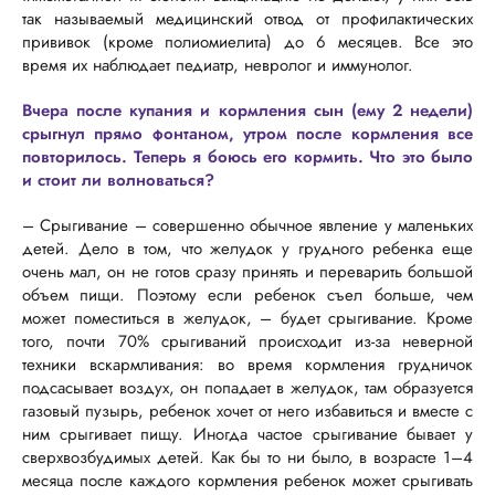
так называемый медицинский отвод от профилактических
прививок (кроме полиомиелита) до 6 месяцев. Все это
время их наблюдает педиатр, невролог и иммунолог.
Вчера после купания и кормления сын (ему 2 недели)
срыгнул прямо фонтаном, утром после кормления все
повторилось. Теперь я боюсь его кормить. Что это было
и стоит ли волноваться?
– Срыгивание – совершенно обычное явление у маленьких
детей. Дело в том, что желудок у грудного ребенка еще
очень мал, он не готов сразу принять и переварить большой
объем пищи. Поэтому если ребенок съел больше, чем
может поместиться в желудок, – будет срыгивание. Кроме
того, почти 70% срыгиваний происходит из-за неверной
техники вскармливания: во время кормления грудничок
подсасывает воздух, он попадает в желудок, там образуется
газовый пузырь, ребенок хочет от него избавиться и вместе с
ним срыгивает пищу. Иногда частое срыгивание бывает у
сверхвозбудимых детей. Как бы то ни было, в возрасте 1–4
месяца после каждого кормления ребенок может срыгивать