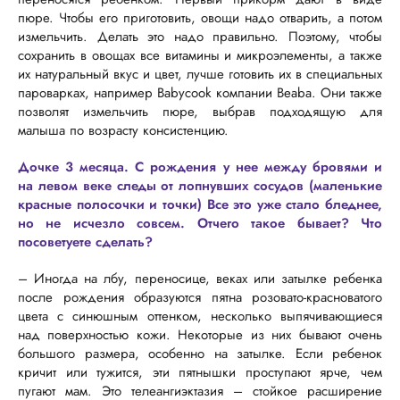
пюре. Чтобы его приготовить, овощи надо отварить, а потом
измельчить. Делать это надо правильно. Поэтому, чтобы
сохранить в овощах все витамины и микроэлементы, а также
их натуральный вкус и цвет, лучше готовить их в специальных
пароварках, например Babycook компании Beaba. Они также
позволят измельчить пюре, выбрав подходящую для
малыша по возрасту консистенцию.
Дочке 3 месяца. С рождения у нее между бровями и
на левом веке следы от лопнувших сосудов (маленькие
красные полосочки и точки) Все это уже стало бледнее,
но не исчезло совсем. Отчего такое бывает? Что
посоветуете сделать?
– Иногда на лбу, переносице, веках или затылке ребенка
после рождения образуются пятна розовато-красноватого
цвета с синюшным оттенком, несколько выпячивающиеся
над поверхностью кожи. Некоторые из них бывают очень
большого размера, особенно на затылке. Если ребенок
кричит или тужится, эти пятнышки проступают ярче, чем
пугают мам. Это телеангиэктазия – стойкое расширение