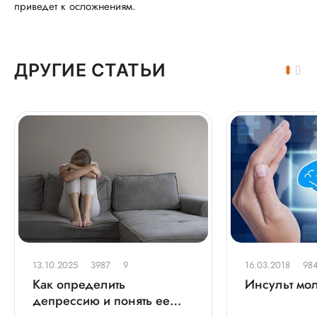
приведет к осложнениям.
ДРУГИЕ СТАТЬИ
13.10.2025
3987
9
16.03.2018
98
Как определить
Инсульт мо
депрессию и понять ее
причины?