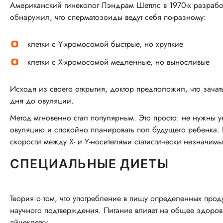
Американский гинеколог Лэндрам Шеттлс в 1970-х разработа
обнаружил, что сперматозоиды ведут себя по-разному:
клетки с Y-хромосомой быстрые, но хрупкие
клетки с X-хромосомой медленные, но выносливые
Исходя из своего открытия, доктор предположил, что зача
дня до овуляции.
Метод мгновенно стал популярным. Это просто: не нужны ук
овуляцию и спокойно планировать пол будущего ребенка. 
скорости между X- и Y-носителями статистически незначимы
СПЕЦИАЛЬНЫЕ ДИЕТЫ
Теория о том, что употребление в пищу определенных прод
научного подтверждения. Питание влияет на общее здоровь
яйцеклетку.