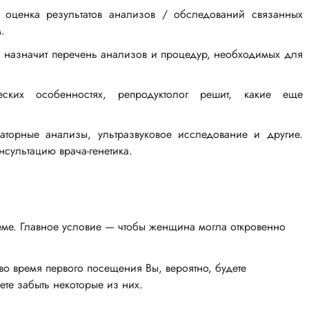
 оценка результатов анализов / обследований связанных
.
ч назначит перечень анализов и процедур, необходимых для
ских особенностях, репродуктолог решит, какие еще
аторные анализы, ультразвуковое исследование и другие.
консультацию
врача-генетика
.
еме. Главное условие — чтобы женщина могла откровенно
 во время первого посещения Вы, вероятно, будете
те забыть некоторые из них.