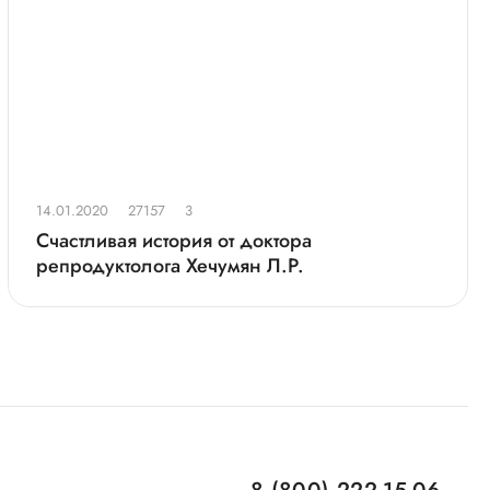
14.01.2020
27157
3
Счастливая история от доктора
репродуктолога Хечумян Л.Р.