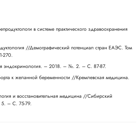
-репродуктологи в системе практического здравоохранения
одуктология //Демографический потенциал стран ЕАЭС. Том
1-270.
я эндокринология. – 2018. – №. 2. – С. 87-87.
аборта к желанной беременности //Кремлевская медицина.
ология и восстановительная медицина //Сибирский
5. – С. 75-79.