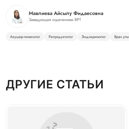
Мавлиева Айсылу Фидаесовна
Заведующая отделением ВРТ
Акушер-гинеколог
Репродуктолог
Эндокринолог
Врач уль
ДРУГИЕ СТАТЬИ