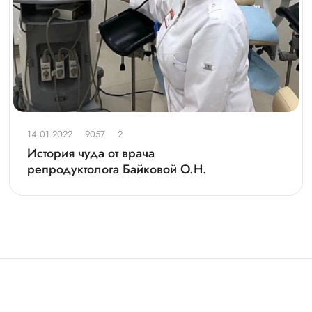
14.01.2022
9057
2
История чуда от врача
репродуктолога Байковой О.Н.