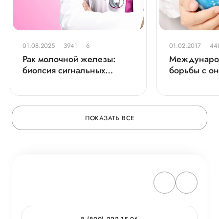
01.08.2025
3941
6
01.02.2017
44
Рак молочной железы:
Междунаро
биопсия сигнальных
борьбы с о
лимфатических узлов
заболевани
ПОКАЗАТЬ ВСЕ