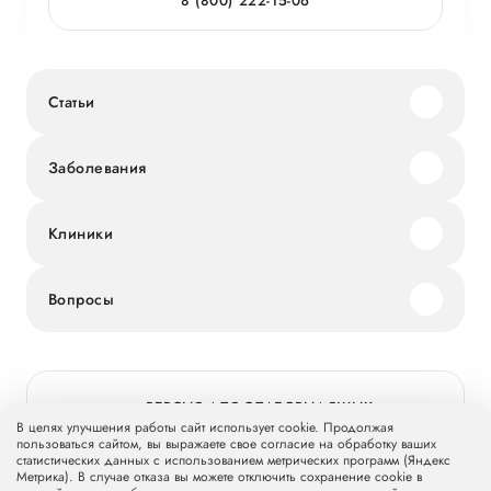
8 (800) 222-15-06
Статьи
Заболевания
Клиники
Вопросы
ВЕРСИЯ ДЛЯ СЛАБОВИДЯЩИХ
В целях улучшения работы сайт использует cookie. Продолжая
пользоваться сайтом, вы выражаете свое согласие на обработку ваших
статистических данных с использованием метрических программ (Яндекс
Метрика). В случае отказа вы можете отключить сохранение cookie в
© 2026 Группа компаний «Мать и дитя» МКПАО «МД Медикал