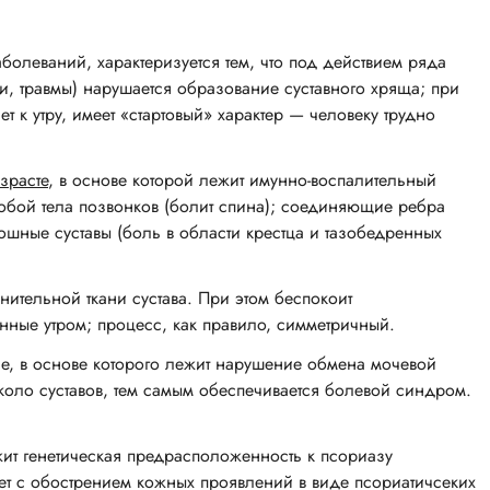
олеваний, характеризуется тем, что под действием ряда
, травмы) нарушается образование суставного хряща; при
т к утру, имеет «стартовый» характер — человеку трудно
зрасте
, в основе которой лежит имунно-воспалительный
бой тела позвонков (болит спина); соединяющие ребра
дошные
суставы (боль в области крестца и тазобедренных
тельной ткани сустава. При этом беспокоит
енные утром; процесс, как правило, симметричный.
, в основе которого лежит нарушение обмена мочевой
коло суставов, тем самым обеспечивается болевой синдром.
т генетическая предрасположенность к псориазу
ает с обострением кожных проявлений в виде псориатичсеких