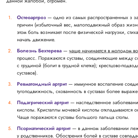
данной жалобой, огромен.
Остеоартроз
— одно из самых распространенных з заб
причин (избыточный вес, малоподвижный образ жизни
этом боль возникает после физической нагрузки, стихае
начать движение.
Болезнь Бехтерева
—
чаще начинается в молодом во
процесс. Поражаются суставы, соединяющие между со
с грудиной (болит в грудной клетке);
крестцово-подвз
суставов).
Ревматоидный артрит
— иммунное воспаление соедини
тугоподвижность, скованность в суставах более выраж
Подагрический артрит
— наследственное заболевание
кислоты. Кристаллы мочевой кислоты откладываются о
Чаще поражаются суставы большого пальца стопы.
Псориатический артрит
— в данном заболевании лежи
у родственников. Обострения болей в суставе совпад