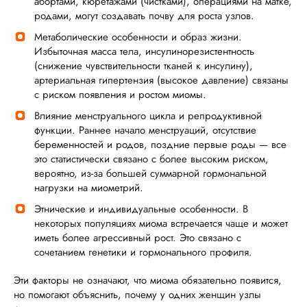
абортами, кюретажами (чистками), операциями на матке,
родами, могут создавать почву для роста узлов.
Метаболические особенности и образ жизни.
Избыточная масса тела, инсулинорезистентность
(снижение чувствительности тканей к инсулину),
артериальная гипертензия (высокое давление) связаны
с риском появления и ростом миомы.
Влияние менструального цикла и репродуктивной
функции. Раннее начало менструаций, отсутствие
беременностей и родов, поздние первые роды — все
это статистически связано с более высоким риском,
вероятно, из-за большей суммарной гормональной
нагрузки на миометрий.
Этнические и индивидуальные особенности. В
некоторых популяциях миома встречается чаще и может
иметь более агрессивный рост. Это связано с
сочетанием генетики и гормонального профиля.
Эти факторы не означают, что миома обязательно появится,
но помогают объяснить, почему у одних женщин узлы