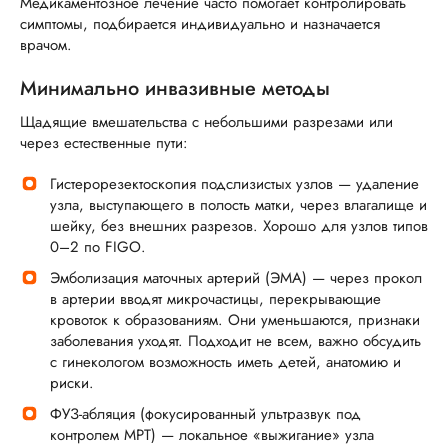
Медикаментозное лечение часто помогает контролировать
симптомы, подбирается индивидуально и назначается
врачом.
Минимально инвазивные методы
Щадящие вмешательства с небольшими разрезами или
через естественные пути:
Гистерорезектоскопия подслизистых узлов — удаление
узла, выступающего в полость матки, через влагалище и
шейку, без внешних разрезов. Хорошо для узлов типов
0–2 по FIGO.
Эмболизация маточных артерий (ЭМА) — через прокол
в артерии вводят микрочастицы, перекрывающие
кровоток к образованиям. Они уменьшаются, признаки
заболевания уходят. Подходит не всем, важно обсудить
с гинекологом возможность иметь детей, анатомию и
риски.
ФУЗ-абляция (фокусированный ультразвук под
контролем МРТ) — локальное «выжигание» узла