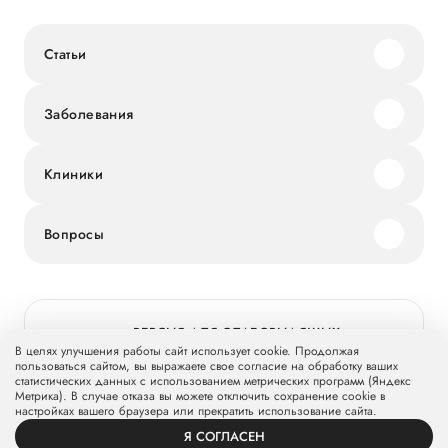
Статьи
Заболевания
Клиники
Вопросы
ВЕРСИЯ ДЛЯ СЛАБОВИДЯЩИХ
В целях улучшения работы сайт использует cookie. Продолжая
пользоваться сайтом, вы выражаете свое согласие на обработку ваших
статистических данных с использованием метрических программ (Яндекс
Метрика). В случае отказа вы можете отключить сохранение cookie в
© 2026 Группа компаний «Мать и дитя» МКПАО «МД Медикал
настройках вашего браузера или прекратить использование сайта.
Груп»
mcclinics.ru
. Все права защищены. ООО «ХАВЕН» входит в
Я СОГЛАСЕН
Группу компаний «Мать и дитя».