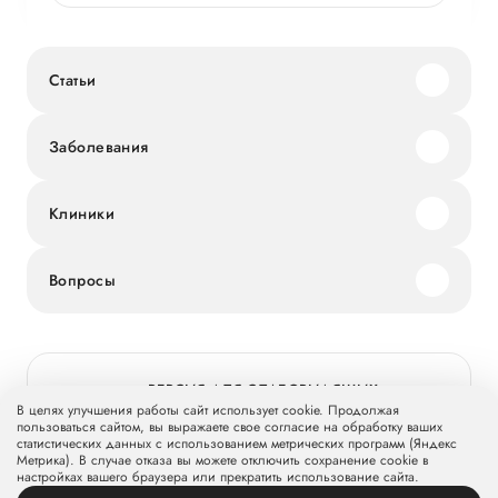
Статьи
Заболевания
Клиники
Вопросы
ВЕРСИЯ ДЛЯ СЛАБОВИДЯЩИХ
В целях улучшения работы сайт использует cookie. Продолжая
пользоваться сайтом, вы выражаете свое согласие на обработку ваших
статистических данных с использованием метрических программ (Яндекс
Метрика). В случае отказа вы можете отключить сохранение cookie в
© 2026 Группа компаний «Мать и дитя» МКПАО «МД Медикал
настройках вашего браузера или прекратить использование сайта.
Груп»
mcclinics.ru
. Все права защищены. ООО «ХАВЕН» входит в