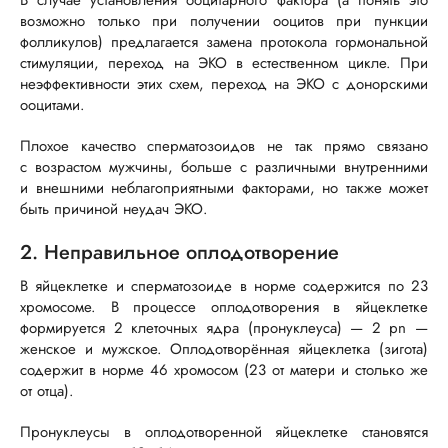
В случае установления ооцитарного фактора (а понять это
возможно только при получении ооцитов при пункции
фолликулов) предлагается замена протокола гормональной
стимуляции, переход на ЭКО в естественном цикле. При
неэффективности этих схем, переход на ЭКО с донорскими
ооцитами.
Плохое качество сперматозоидов не так прямо связано
с возрастом мужчины, больше с различными внутренними
и внешними неблагоприятными факторами, но также может
быть причиной неудач ЭКО.
2. Неправильное оплодотворение
В яйцеклетке и сперматозоиде в норме содержится по 23
хромосоме. В процессе оплодотворения в яйцеклетке
формируется 2 клеточных ядра (пронуклеуса) — 2 pn —
женское и мужское. Оплодотворённая яйцеклетка (зигота)
содержит в норме 46 хромосом (23 от матери и столько же
от отца).
Пронуклеусы в оплодотворенной яйцеклетке становятся