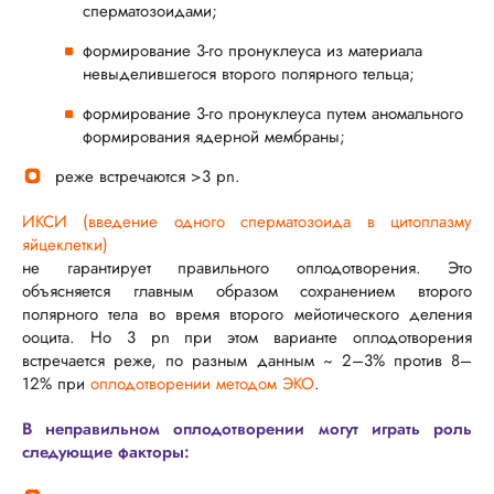
сперматозоидами;
формирование
3-го
пронуклеуса из материала
невыделившегося второго полярного тельца;
формирование
3-го
пронуклеуса путем аномального
формирования ядерной мембраны;
реже встречаются >3 pn.
ИКСИ (введение одного сперматозоида в цитоплазму
яйцеклетки)
не гарантирует правильного оплодотворения. Это
объясняется главным образом сохранением второго
полярного тела во время второго мейотического деления
ооцита. Но 3 pn при этом варианте оплодотворения
встречается реже, по разным данным ~ 2–3% против 8–
12% при
оплодотворении методом ЭКО
.
В неправильном оплодотворении могут играть роль
следующие факторы: