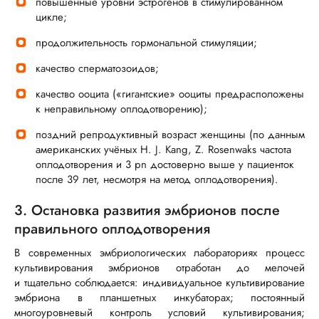
повышенные уровни эстрогенов в стимулированном
цикле;
продолжительность гормональной стимуляции;
качество сперматозоидов;
качество ооцита («гигантские» ооциты предрасположены
к неправильному оплодотворению);
поздний репродуктивный возраст женщины (по данным
американских учёных
H. J. Kang
, Z. Rosenwaks частота
оплодотворения и 3 pn достоверно выше у пациенток
после 39 лет, несмотря на метод оплодотворения).
3. Остановка развития эмбрионов после
правильного оплодотворения
В современных эмбриологических лабораториях процесс
культивирования эмбрионов отработан до мелочей
и тщательно соблюдается: индивидуальное культивирование
эмбриона в планшетных инкубаторах; постоянный
многоуровневый контроль условий культивирования;