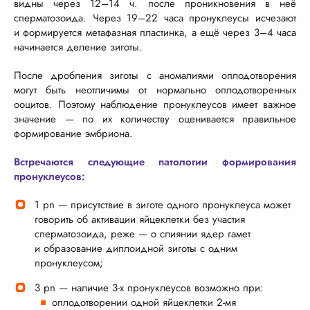
видны через 12–14 ч. после проникновения в неё
сперматозоида. Через 19–22 часа пронуклеусы исчезают
и формируется метафазная пластинка, а ещё через 3–4 часа
начинается деление зиготы.
После дробления зиготы с аномалиями оплодотворения
могут быть неотличимы от нормально оплодотворенных
ооцитов. Поэтому наблюдение пронуклеусов имеет важное
значение — по их количеству оценивается правильное
формирование эмбриона.
Встречаются следующие патологии формирования
пронуклеусов:
1 pn — присутствие в зиготе одного пронуклеуса может
говорить об активации яйцеклетки без участия
сперматозоида, реже — о слиянии ядер гамет
и образование диплоидной зиготы с одним
пронуклеусом;
3 pn — наличие
3-х
пронуклеусов возможно при:
оплодотворении одной яйцеклетки
2-мя