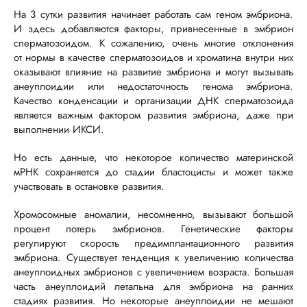
На 3 сутки развития начинает работать сам геном эмбриона.
И здесь добавляются факторы, привнесенные в эмбрион
сперматозоидом. К сожалению, очень многие отклонения
от нормы в качестве сперматозоидов и хроматина внутри них
оказывают влияние на развитие эмбриона и могут вызывать
анеуплоидии или недостаточность генома эмбриона.
Качество конденсации и организации ДНК сперматозоида
является важным фактором развития эмбриона, даже при
выполнении ИКСИ.
Но есть данные, что некоторое количество материнской
мРНК сохраняется до стадии бластоцисты и может также
участвовать в остановке развития.
Хромосомные аномалии, несомненно, вызывают большой
процент потерь эмбрионов. Генетические факторы
регулируют скорость предимплантационного развития
эмбриона. Существует тенденция к увеличению количества
анеуплоидных эмбрионов с увеличением возраста. Большая
часть анеуплоидий летальна для эмбриона на ранних
стадиях развития. Но некоторые анеуплоидии не мешают