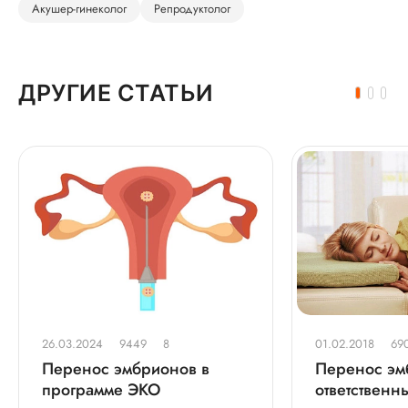
Акушер-гинеколог
Репродуктолог
ДРУГИЕ СТАТЬИ
26.03.2024
9449
8
01.02.2018
69
Перенос эмбрионов в
Перенос эм
программе ЭКО
ответственн