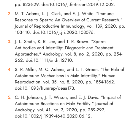
pp. 823-829. doi:10.1016/j.fertnstert.2019.12.002.
M. T. Adams, L. J. Clark, and E. J. White. "Immune
Response to Sperm: An Overview of Current Research."
Journal of Reproductive Immunology, vol. 139, 2020, pp.
103-110. doi:10.1016/j.jri.2020.103076.
J. L. Smith, K. R. Lee, and T. R. Brown. "Sperm
Antibodies and Infertility: Diagnostic and Treatment
Approaches." Andrology, vol. 8, no. 2, 2020, pp. 254-
262. doi:10.1111/andr.12710.
S. R. Miller, M. C. Adams, and L. T. Green. "The Role of
Autoimmune Mechanisms in Male Infertility." Human
Reproduction, vol. 35, no. 8, 2020, pp. 1854-1862.
doi:10.1093/humrep/deaa173.
C. H. Johnson, J. T. Wilson, and E. J. Davis. "Impact of
Autoimmune Reactions on Male Fertility." Journal of
Andrology, vol. 41, no. 3, 2020, pp. 289-297.
doi:10.1002/j.1939-4640.2020.06.12.