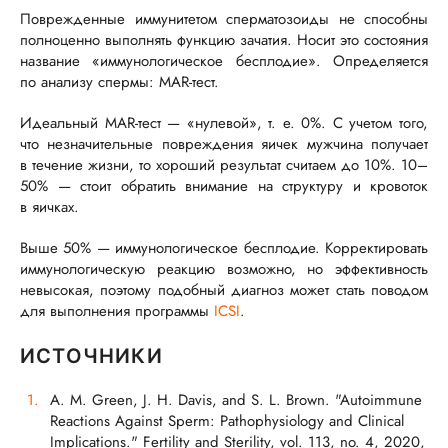
Поврежденные иммунитетом сперматозоиды не способны
полноценно выполнять функцию зачатия. Носит это состояния
название «иммунологическое бесплодие». Определяется
по анализу спермы:
MAR-тест
.
Идеальный
MAR-тест
— «нулевой»,
т. е.
0%. С учетом того,
что незначительные повреждения яичек мужчина получает
в течение жизни, то хороший результат считаем до 10%. 10–
50% — стоит обратить внимание на структуру и кровоток
в яичках.
Выше 50% — иммунологическое бесплодие. Корректировать
иммунологическую реакцию возможно, но эффективность
невысокая, поэтому подобный диагноз может стать поводом
для выполнения программы
ICSI
.
ИСТОЧНИКИ
A. M. Green, J. H. Davis, and S. L. Brown. "Autoimmune
Reactions Against Sperm: Pathophysiology and Clinical
Implications." Fertility and Sterility, vol. 113, no. 4, 2020,