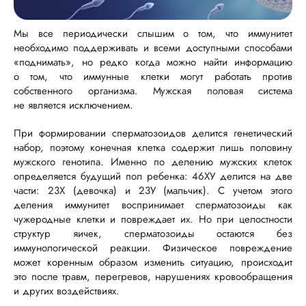
Мы все периодически слышим о том, что иммунитет
необходимо поддерживать и всеми доступными способами
«поднимать», но редко когда можно найти информацию
о том, что иммунные клетки могут работать против
собственного организма. Мужская половая система
не является исключением.
При формировании сперматозоидов делится генетический
набор, поэтому конечная клетка содержит лишь половину
мужского генотипа. Именно по делению мужских клеток
определяется будущий пол ребенка: 46ХУ делится на две
части: 23Х (девочка) и 23У (мальчик). С учетом этого
деления иммунитет воспринимает сперматозоиды как
чужеродные клетки и повреждает их. Но при целостности
структур яичек, сперматозоиды остаются без
иммунологической реакции. Физическое повреждение
может коренным образом изменить ситуацию, происходит
это после травм, перегревов, нарушениях кровообращения
и других воздействиях.