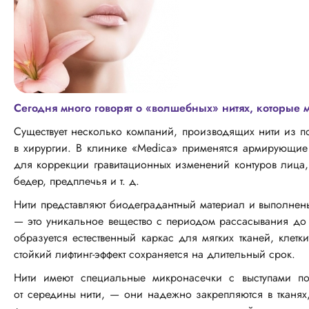
Сегодня много говорят о «волшебных» нитях, которые 
Существует несколько компаний, производящих нити из 
в хирургии. В клинике «Medica» применятся армирующи
для коррекции гравитационных изменений контуров лица
бедер, предплечья
и т. д.
Нити представляют биодеградантный материал и выполне
— это уникальное вещество с периодом рассасывания до 3
образуется естественный каркас для мягких тканей, клет
стойкий лифтинг-эффект сохраняется на длительный срок.
Нити имеют специальные микронасечки с выступами п
от середины нити, — они надежно закрепляются в тканях,