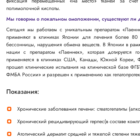
фиксация перемещенных «на место» тканей за счет 
полимолочной кислоты.
Мы говорим о локальном омоложении, существуют ли 
Сегодня мы работаем с уникальным препаратом «Лаенн
применяют в клиниках Японии для лечения более 80 з
бессонницы, нарушения обмена веществ. В Японии в рам
нации с препаратом «Лаеннек», которая дотируется го
применяется в клиниках США, Канады, Южной Кореи, Ф
прошел клинические испытания на клинической базе ФГБУ
ФМБА России» и разрешен к применению как гепатопротек
Показания:
Хронические заболевания печени: стеатогепатиты (ал
Хронический рецидивирующий герпес(в составе компл
Атопический дерматит средней и тяжелой степени тяж