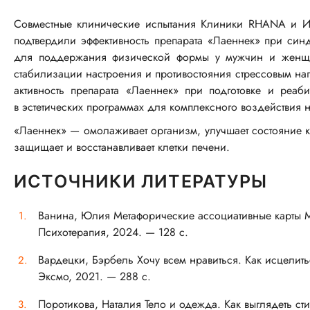
Совместные клинические испытания Клиники RHANA и И
подтвердили эффективность препарата «Лаеннек» при син
для поддержания физической формы у мужчин и женщин
стабилизации настроения и противостояния стрессовым н
активность препарата «Лаеннек» при подготовке и реаб
в эстетических программах для комплексного воздействия 
«Лаеннек» — омолаживает организм, улучшает состояние к
защищает и восстанавливает клетки печени.
ИСТОЧНИКИ ЛИТЕРАТУРЫ
Ванина, Юлия Метафорические ассоциативные карты 
Психотерапия, 2024. — 128 с.
Вардецки, Бэрбель Хочу всем нравиться. Как исцелить
Эксмо, 2021. — 288 с.
Поротикова, Наталия Тело и одежда. Как выглядеть сти