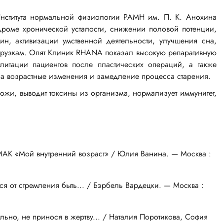
нститута нормальной физиологии РАМН им.
П. К. Анохина
дроме хронической усталости, снижении половой потенции,
, активизации умственной деятельности, улучшения сна,
агрузкам. Опят Клиник RHANA показал высокую репаративную
илитации пациентов после пластических операций, а также
на возрастные изменения и замедление процесса старения.
ожи, выводит токсины из организма, нормализует иммунитет,
МАК «Мой внутренний возраст» / Юлия Ванина. — Москва :
ся от стремления быть... / Бэрбель Вардецки. — Москва :
льно, не принося в жертву... / Наталия Поротикова, София