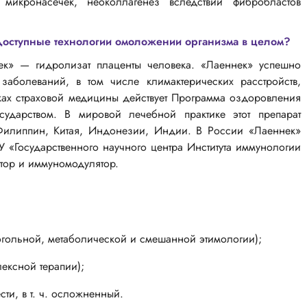
микронасечек, неоколлагенез вследствии фибробластов
доступные технологии омоложении организма в целом?
ек» — гидролизат плаценты человека. «Лаеннек» успешно
аболеваний, в том числе климактерических расстройств,
ках страховой медицины действует Программа оздоровления
сударством. В мировой лечебной практике этот препарат
илиппин, Китая, Индонезии, Индии. В России «Лаеннек»
 «Государственного научного центра Института иммунологии
тор и иммуномодулятор.
когольной, метаболической и смешанной этимологии);
ексной терапии);
ести,
в т. ч.
осложненный.