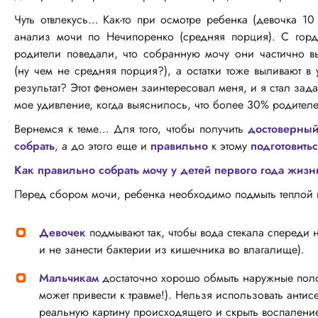
Чуть отвлекусь… Как-то при осмотре ребенка (девочка 10
анализ мочи по Нечипоренко (средняя порция). С горд
родители поведали, что собранную мочу они частично в
(ну чем не средняя порция?), а остатки тоже выливают в
результат? Этот феномен заинтересовал меня, и я стал зад
мое удивление, когда выяснилось, что более 30% родител
Вернемся к теме… Для того, чтобы получить
достоверный
собрать
, а до этого еще и
правильно
к этому
подготовитьс
Как правильно собрать мочу у детей первого года жизн
Перед сбором мочи, ребенка необходимо подмыть теплой 
Девочек
подмывают так, чтобы вода стекала спереди 
и не занести бактерии из кишечника во влагалище).
Мальчикам
достаточно хорошо обмыть наружные полов
может привести к травме!). Нельзя использовать антис
реальную картину происходящего и скрыть воспалени