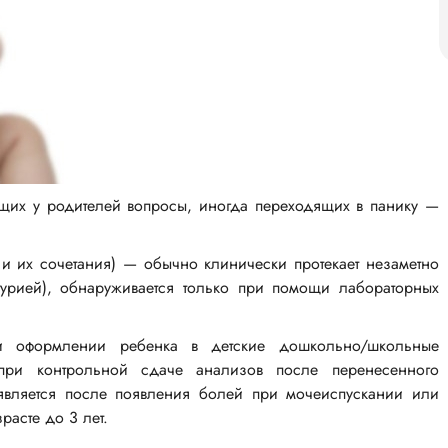
ющих у родителей вопросы, иногда переходящих в панику —
 и их сочетания) — обычно клинически протекает незаметно
турией), обнаруживается только при помощи лабораторных
и оформлении ребенка в детские дошкольно/школьные
при контрольной сдаче анализов после перенесенного
является после появления болей при мочеиспускании или
расте до 3 лет.