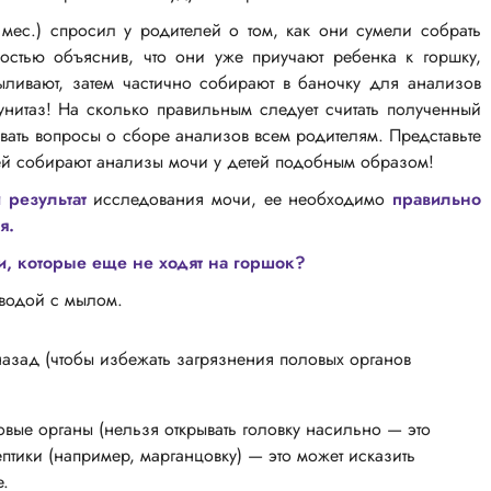
 мес.) спросил у родителей о том, как они сумели собрать
остью объяснив, что они уже приучают ребенка к горшку,
ыливают, затем частично собирают в баночку для анализов
 унитаз! На сколько правильным следует считать полученный
авать вопросы о сборе анализов всем родителям. Представьте
ей собирают анализы мочи у детей подобным образом!
 результат
исследования мочи, ее необходимо
правильно
я.
и, которые еще не ходят на горшок?
водой с мылом.
назад (чтобы избежать загрязнения половых органов
ые органы (нельзя открывать головку насильно — это
ептики (например, марганцовку) — это может исказить
е.