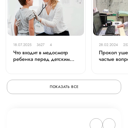
18.07.2025
3627
4
28.02.2024
25
Что входит в медосмотр
Прокол ушей
ребенка перед детским
частые вопр
садом?
ПОКАЗАТЬ ВСЕ