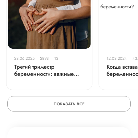
23.06.2025
2893
13
12.03.2024
43
Третий триместр
Когда встава
беременности: важные
беременнос
изменения и подготовка к
родам
ПОКАЗАТЬ ВСЕ