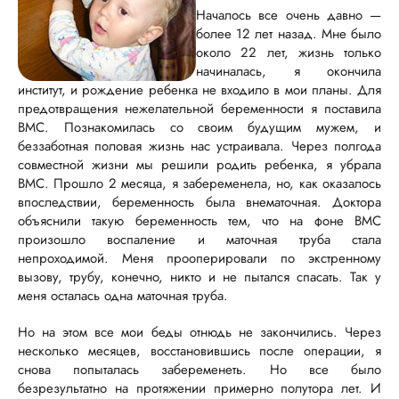
Началось все очень давно —
более 12 лет назад. Мне было
около 22 лет, жизнь только
начиналась, я окончила
институт, и рождение ребенка не входило в мои планы. Для
предотвращения нежелательной беременности я поставила
ВМС. Познакомилась со своим будущим мужем, и
беззаботная половая жизнь нас устраивала. Через полгода
совместной жизни мы решили родить ребенка, я убрала
ВМС. Прошло 2 месяца, я забеременела, но, как оказалось
впоследствии, беременность была внематочная. Доктора
объяснили такую беременность тем, что на фоне ВМС
произошло воспаление и маточная труба стала
непроходимой. Меня прооперировали по экстренному
вызову, трубу, конечно, никто и не пытался спасать. Так у
меня осталась одна маточная труба.
Но на этом все мои беды отнюдь не закончились. Через
несколько месяцев, восстановившись после операции, я
снова попыталась забеременеть. Но все было
безрезультатно на протяжении примерно полутора лет. И