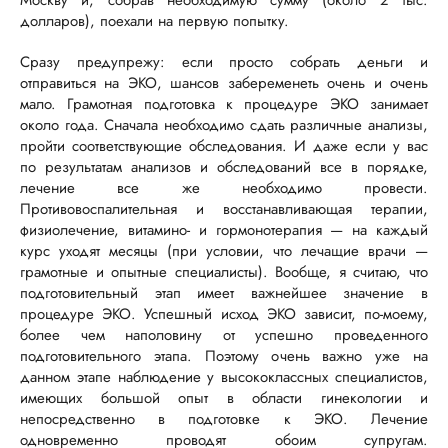
Москву и, собрав необходимую сумму (около 2 тыс.
долларов), поехали на первую попытку.
Сразу предупрежу: если просто собрать деньги и
отправиться на ЭКО, шансов забеременеть очень и очень
мало. Грамотная подготовка к процедуре ЭКО занимает
около года. Сначала необходимо сдать различные анализы,
пройти соответствующие обследования. И даже если у вас
по результатам анализов и обследований все в порядке,
лечение все же необходимо провести.
Противовоспалительная и восстанавливающая терапии,
физиолечение, витамино- и гормонотерапия — на каждый
курс уходят месяцы (при условии, что лечащие врачи —
грамотные и опытные специалисты). Вообще, я считаю, что
подготовительный этап имеет важнейшее значение в
процедуре ЭКО. Успешный исход ЭКО зависит, по-моему,
более чем наполовину от успешно проведенного
подготовительного этапа. Поэтому очень важно уже на
данном этапе наблюдение у высококлассных специалистов,
имеющих большой опыт в области гинекологии и
непосредственно в подготовке к ЭКО. Лечение
одновременно проводят обоим супругам.