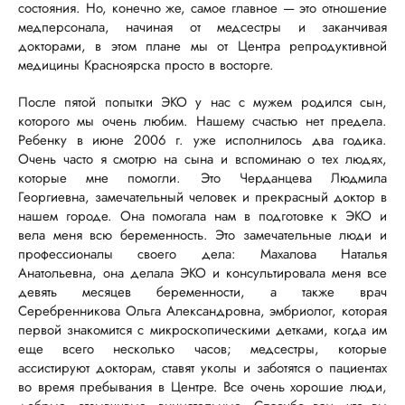
состояния. Но, конечно же, самое главное — это отношение
медперсонала, начиная от медсестры и заканчивая
докторами, в этом плане мы от Центра репродуктивной
медицины Красноярска просто в восторге.
После пятой попытки ЭКО у нас с мужем родился сын,
которого мы очень любим. Нашему счастью нет предела.
Ребенку в июне 2006 г. уже исполнилось два годика.
Очень часто я смотрю на сына и вспоминаю о тех людях,
которые мне помогли. Это Черданцева Людмила
Георгиевна, замечательный человек и прекрасный доктор в
нашем городе. Она помогала нам в подготовке к ЭКО и
вела меня всю беременность. Это замечательные люди и
профессионалы своего дела: Махалова Наталья
Анатольевна, она делала ЭКО и консультировала меня все
девять месяцев беременности, а также врач
Серебренникова Ольга Александровна, эмбриолог, которая
первой знакомится с микроскопическими детками, когда им
еще всего несколько часов; медсестры, которые
ассистируют докторам, ставят уколы и заботятся о пациентах
во время пребывания в Центре. Все очень хорошие люди,