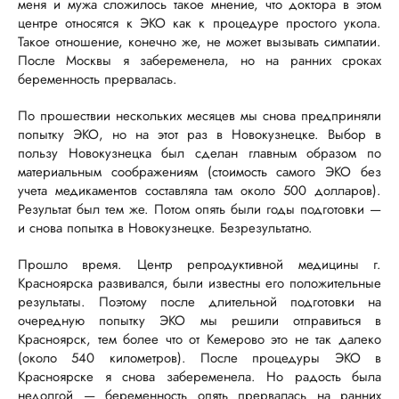
меня и мужа сложилось такое мнение, что доктора в этом
центре относятся к ЭКО как к процедуре простого укола.
Такое отношение, конечно же, не может вызывать симпатии.
После Москвы я забеременела, но на ранних сроках
беременность прервалась.
По прошествии нескольких месяцев мы снова предприняли
попытку ЭКО, но на этот раз в Новокузнецке. Выбор в
пользу Новокузнецка был сделан главным образом по
материальным соображениям (стоимость самого ЭКО без
учета медикаментов составляла там около 500 долларов).
Результат был тем же. Потом опять были годы подготовки —
и снова попытка в Новокузнецке. Безрезультатно.
Прошло время. Центр репродуктивной медицины г.
Красноярска развивался, были известны его положительные
результаты. Поэтому после длительной подготовки на
очередную попытку ЭКО мы решили отправиться в
Красноярск, тем более что от Кемерово это не так далеко
(около 540 километров). После процедуры ЭКО в
Красноярске я снова забеременела. Но радость была
недолгой — беременность опять прервалась на ранних