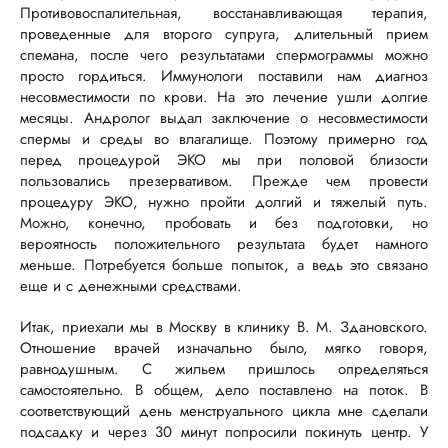
Противовоспалительная, восстанавливающая терапия,
проведенные для второго супруга, длительный прием
спемана, после чего результатами спермограммы можно
просто гордиться. Иммунологи поставили нам диагноз
несовместимости по крови. На это лечение ушли долгие
месяцы. Андролог выдал заключение о несовместимости
спермы и среды во влагалище. Поэтому примерно год
перед процедурой ЭКО мы при половой близости
пользовались презервативом. Прежде чем провести
процедуру ЭКО, нужно пройти долгий и тяжелый путь.
Можно, конечно, пробовать и без подготовки, но
вероятность положительного результата будет намного
меньше. Потребуется больше попыток, а ведь это связано
еще и с денежными средствами.
Итак, приехали мы в Москву в клинику В. М. Здановского.
Отношение врачей изначально было, мягко говоря,
равнодушным. С жильем пришлось определяться
самостоятельно. В общем, дело поставлено на поток. В
соответствующий день менструального цикла мне сделали
подсадку и через 30 минут попросили покинуть центр. У