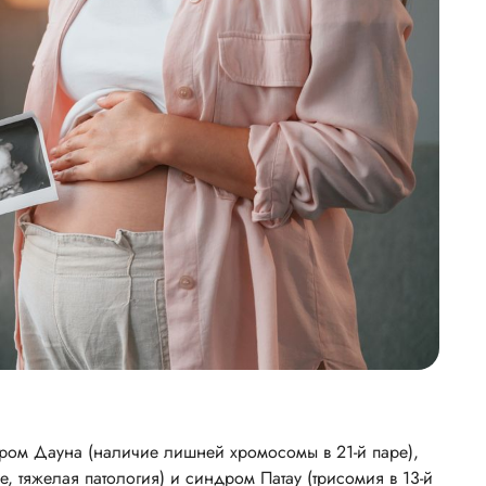
ром Дауна (наличие лишней хромосомы в 21-й паре),
 тяжелая патология) и синдром Патау (трисомия в 13-й