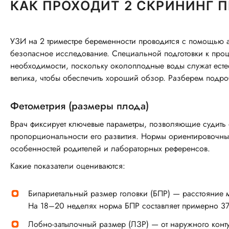
КАК ПРОХОДИТ 2 СКРИНИНГ 
УЗИ на 2 триместре беременности проводится с помощью а
безопасное исследование. Специальной подготовки к проце
необходимости, поскольку околоплодные воды служат естес
велика, чтобы обеспечить хороший обзор. Разберем подро
Фетометрия (размеры плода)
Врач фиксирует ключевые параметры, позволяющие судить о
пропорциональности его развития. Нормы ориентировочные
особенностей родителей и лабораторных референсов.
Какие показатели оцениваются:
Бипариетальный размер головки (БПР) — расстояние 
На 18–20 неделях норма БПР составляет примерно 3
Лобно-затылочный размер (ЛЗР) — от наружного конту