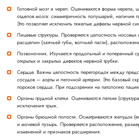
Головной мозг и череп. Оцениваются форма черепа, це
отделов мозга: симметричность полушарий, наличие п
Это позволяет исключить тяжелые дефекты нервной си
Лицевые структуры. Проверяется целостность носовых
расщелин (заячьей губы, волчьей пасти), расположен
Позвоночник. Изучается продольный и поперечный ср
открытых и закрытых дефектов нервной трубки.
Сердце. Важны целостность перегородок между пред
сосудов — аорты и легочной артерии. Это базовый с
пороков сердца. При подозрении на патологию пацие
Органы грудной клетки. Оцениваются легкие (структур
исключения грыж.
Органы брюшной полости. Осматриваются желудок (ег
и мочевой пузырь. Проверяется расположение, размеры
изменений и признаков расширения.