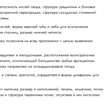
лостность костей свода, структура срединных и боковых
розрачной перегородки, структура сосудистых сплетений.
стемы.
 костей, форма верхней губы и неба для исключения
ие глазниц, размер нижней челюсти.
ез позвонков на всем протяжении с целью выявления
сердиями и желудочками, расположение магистральных
крининг, исключающий большинство грубых врожденных
нтку направляют на эхокардиографию плода.
а и степень зрелости), определяется форма диафрагмы для
о наличие, размер и наполнение), печень, кишечник, почки
 и структура паренхимы почек, отсутствие в них кистозных