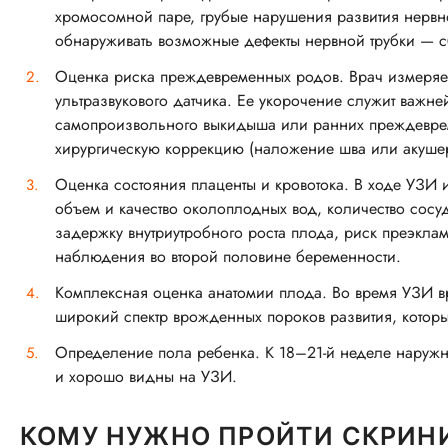
хромосомной паре, грубые нарушения развития нервно
обнаруживать возможные дефекты нервной трубки — с
Оценка риска преждевременных родов. Врач измеряет
ультразвукового датчика. Ее укорочение служит важн
самопроизвольного выкидыша или ранних преждевреме
хирургическую коррекцию (наложение шва или акушер
Оценка состояния плаценты и кровотока. В ходе УЗИ 
объем и качество околоплодных вод, количество сосу
задержку внутриутробного роста плода, риск преэкл
наблюдения во второй половине беременности.
Комплексная оценка анатомии плода. Во время УЗИ вр
широкий спектр врожденных пороков развития, которы
Определение пола ребенка. К 18–21-й неделе наруж
и хорошо видны на УЗИ.
КОМУ НУЖНО ПРОЙТИ СКРИНИ