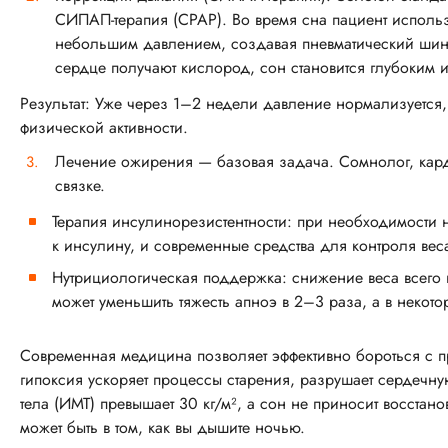
СИПАП-терапия (CPAP). Во время сна пациент использу
небольшим давлением, создавая пневматический шини
сердце получают кислород, сон становится глубоким 
Результат: Уже через 1–2 недели давление нормализуется, 
физической активности.
Лечение ожирения — базовая задача. Сомнолог, кард
связке.
Терапия инсулинорезистентности: при необходимости 
к инсулину, и современные средства для контроля вес
Нутрициологическая поддержка: снижение веса всего
может уменьшить тяжесть апноэ в 2–3 раза, а в некото
Современная медицина позволяет эффективно бороться с п
гипоксия ускоряет процессы старения, разрушает сердечн
тела (ИМТ) превышает 30 кг/м², а сон не приносит восста
может быть в том, как вы дышите ночью.