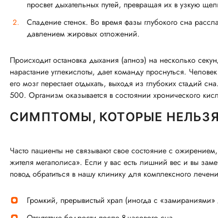
просвет дыхательных путей, превращая их в узкую щел
Спадение стенок. Во время фазы глубокого сна рассл
давлением жировых отложений.
Происходит остановка дыхания (апноэ) на несколько секунд,
нарастание углекислоты, дает команду проснуться. Человек
его мозг перестает отдыхать, выходя из глубоких стадий с
500. Организм оказывается в состоянии хронического кис
СИМПТОМЫ, КОТОРЫЕ НЕЛЬЗЯ
Часто пациенты не связывают свое состояние с ожирением,
жителя мегаполиса». Если у вас есть лишний вес и вы заме
повод обратиться в нашу клинику для комплексного лечени
Громкий, прерывистый храп (иногда с «замираниями» 
Отсутствие бодрости после 8-часового сна.