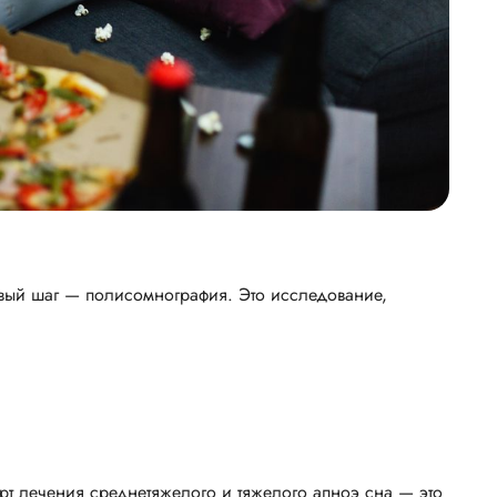
ервый шаг — полисомнография. Это исследование,
т лечения среднетяжелого и тяжелого апноэ сна — это