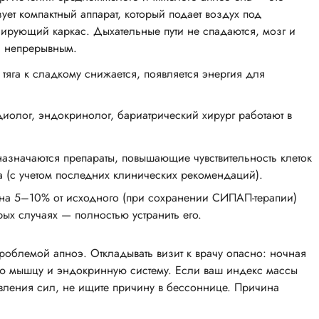
ет компактный аппарат, который подает воздух под
рующий каркас. Дыхательные пути не спадаются, мозг и
и непрерывным.
тяга к сладкому снижается, появляется энергия для
иолог, эндокринолог, бариатрический хирург работают в
назначаются препараты, повышающие чувствительность клеток
а (с учетом последних клинических рекомендаций).
 на 5–10% от исходного (при сохранении СИПАП-терапии)
рых случаях — полностью устранить его.
роблемой апноэ. Откладывать визит к врачу опасно: ночная
ую мышцу и эндокринную систему. Если ваш индекс массы
новления сил, не ищите причину в бессоннице. Причина